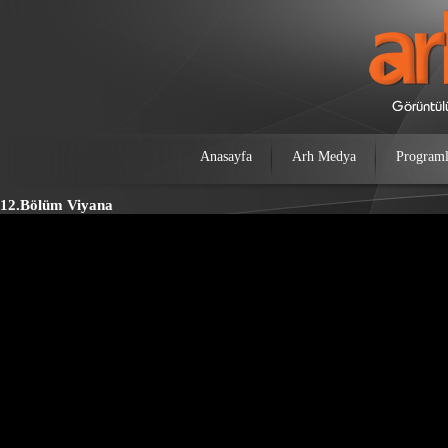
Anasayfa
Arh Medya
Programl
12.Bölüm Viyana