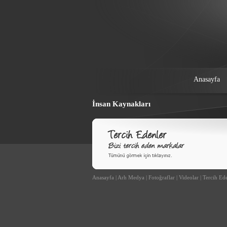
Anasayfa
İnsan Kaynakları
Anasayfa
|
Arh Medya
|
Fotoğraflar
|
Videolar
|
Tercih Ed
Ankara Web Tasarım