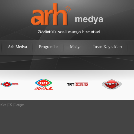
Arh Medya
Programlar
Medya
İnsan Kaynakları
enler
|
İK
|
İletişim