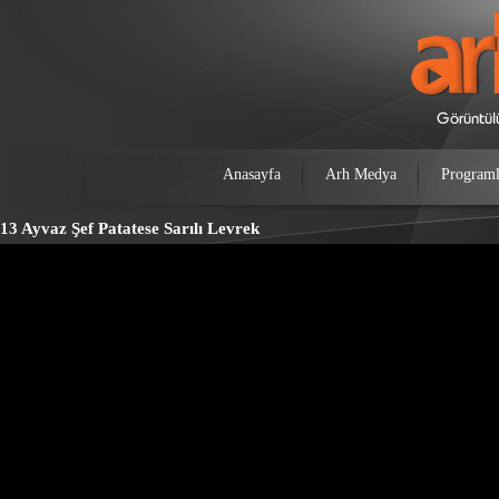
Anasayfa
Arh Medya
Programl
13 Ayvaz Şef Patatese Sarılı Levrek