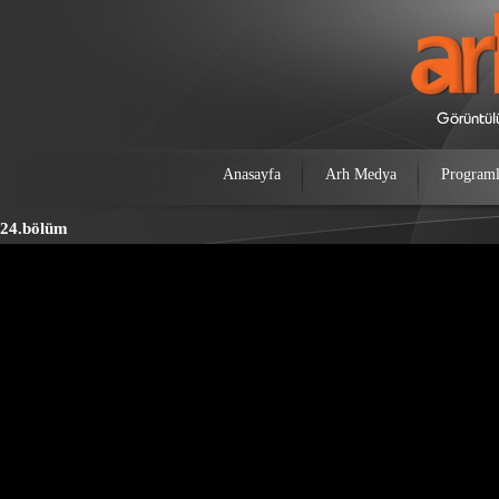
Anasayfa
Arh Medya
Programl
24.bölüm