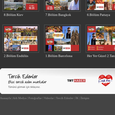
8.Bölüm Kiev
7.Bölüm Bangkok
6.Bölüm Pattaya
2.Bölüm Endülüs
1.Bölüm Barcelona
Her Yer Güzel 2.Tan
Anasayfa
|
Arh Medya
|
Fotoğraflar
|
Videolar
|
Tercih Edenler
|
İK
|
İletişim
arım